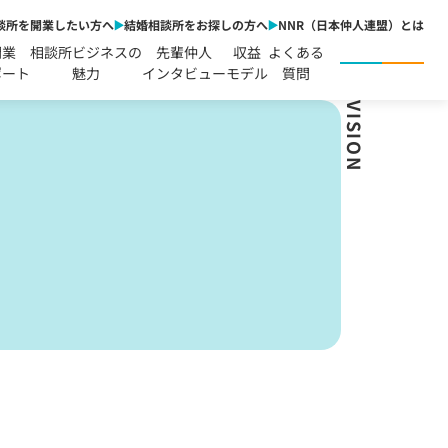
談所を開業したい方へ
結婚相談所をお探しの方へ
NNR（日本仲人連盟）とは
開業
相談所ビジネスの
先輩仲人
収益
よくある
ポート
魅力
インタビュー
モデル
質問
VISION
！