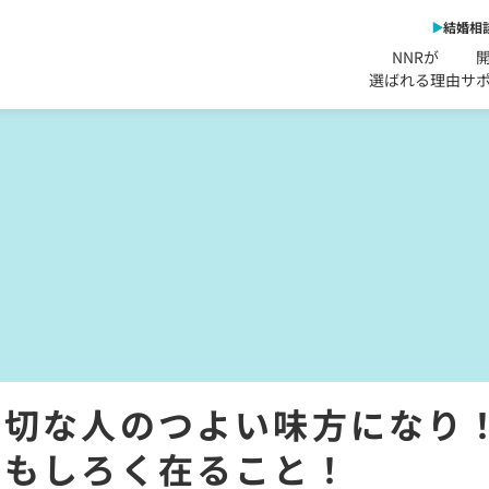
結婚相
NNRが
選ばれる理由
サ
大切な人のつよい味方になり
おもしろく在ること！