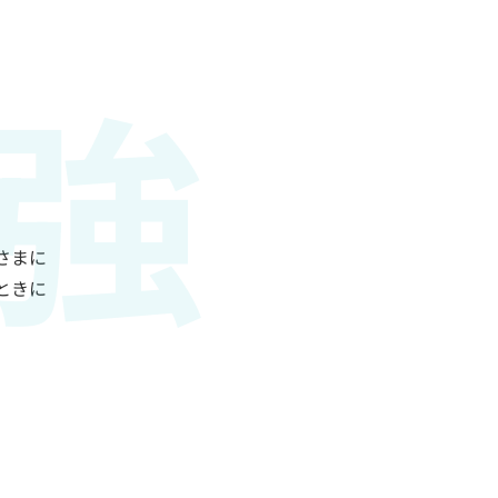
強
さまに
ときに
。