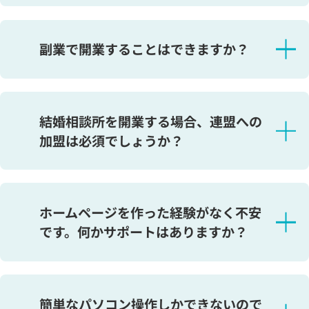
はい。大丈夫です。NNRでは未経験でも安心して開業
可能なサポート体制が整っています。各種研修や個別
副業で開業することはできますか？
サポートが充実しており、実際に未経験から開業する
方の割合は90％以上にのぼります。困ったことや分か
はい。本業がある方でも、副業として開業することが
らないことがあっても、本部に相談できる安心のサポ
できます。実際に、これまでにも多くの方が副業で起
結婚相談所を開業する場合、連盟への
ート体制があります。
業されています。働く時間をある程度自由に決めるこ
加盟は必須でしょうか？
とができ、比較的拘束時間が少ない業務のため、本業
との両立が可能です。本業が多忙の場合は相談所の仕
結婚相談所の開業は特別な資格を取得する必要はあり
事をセーブするなどご自身でバランスを取ることがで
ませんので、連盟に加盟せず開業することは可能で
ホームページを作った経験がなく不安
きます。結婚相談所業が順調で、本業に切り替えた方
す。ですが、連盟に加盟するメリットは非常に大き
です。何かサポートはありますか？
も数多くいらっしゃいます。
く、一人で運営するよりも圧倒的に成功しやすい理由
があります。
制作会社を紹介してほしいという方には、NNRと提携
しているホームページ制作会社様をご紹介させていた
簡単なパソコン操作しかできないので
・会員データベースを活用できる