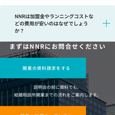
・経営資源の分散を防ぐため
開業資金は、どのように集客をするかで異なります。
・友人、知人などの紹介で集客をとお考えの場合
NNRは加盟金やランニングコストな
などが主な理由です。これからも、加盟店様に特化し
→ホームページ開設などの販促ツール制作は必須で
どの費用が安いのはなぜでしょう
たサービス提供を行ってまいります。
はありません。開業準備にかかるお金は、ほとんど必
か？
要ありません。
・個人や法人で本格的に運営をとお考えの場合
まずはNNRにお問合せください
料金は、それぞれの連盟様の考えに基づいて設定され
→目標設定などをお聞かせください。お問い合せい
ています。NNRの料金設定は適正価格であると考えて
ただくか、開業説明会で詳しくお伝えさせていただき
います。
ます。
開業の資料請求をする
NNRでは加盟店様のサポートのみに絞ったサービスを
提供しているため、自社で結婚相談所（直営店）の運
営を行っておりません。直営店の経営は会員様の集客
説明会の前に資料でも、
や社員育成など、広告費・人件費・テナント費などで
結婚相談所開業までの流れをご案内します。
大きな運営コストがかかります。NNRではできるだけ
余計な支出を抑えることで、加盟店様にお喜びいただ
ける料金設定を実現しています。