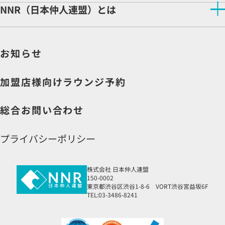
開業サポート
結婚相談所をお探しの方へトップ
NNR（日本仲人連盟）とは
相談所検索
開業をご検討の方へ
NNR（日本仲人連盟）とはトップ
相談所ビジネスの魅力
企業理念
先輩仲人インタビュー
お知らせ
会社情報
収益モデル
社長より皆様へ
よくある質問
説明会申込
加盟店様向けラウンジ予約
資料請求
総合お問い合わせ
プライバシーポリシー
株式会社 日本仲人連盟
150-0002
東京都渋谷区渋谷1-8-6 VORT渋谷宮益坂6F
TEL:03-3486-8241