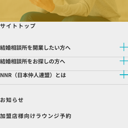
サイトトップ
結婚相談所を開業したい方へ
結婚相談所を開業したい方へトップ
結婚相談所をお探しの方へ
NNRが選ばれる理由
開業サポート
結婚相談所をお探しの方へトップ
NNR（日本仲人連盟）とは
相談所検索
開業をご検討の方へ
NNR（日本仲人連盟）とはトップ
相談所ビジネスの魅力
企業理念
先輩仲人インタビュー
お知らせ
会社情報
収益モデル
社長より皆様へ
よくある質問
説明会申込
加盟店様向けラウンジ予約
資料請求