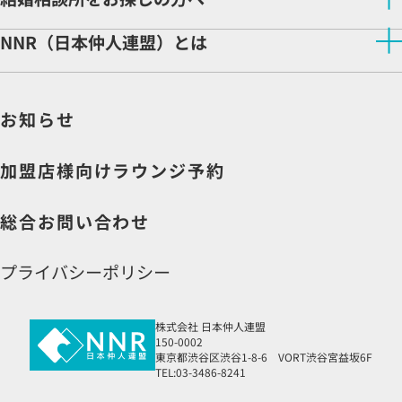
NNRが選ばれる理由
開業サポート
結婚相談所をお探しの方へトップ
NNR（日本仲人連盟）とは
相談所検索
開業をご検討の方へ
NNR（日本仲人連盟）とはトップ
相談所ビジネスの魅力
企業理念
先輩仲人インタビュー
お知らせ
会社情報
収益モデル
社長より皆様へ
よくある質問
説明会申込
加盟店様向けラウンジ予約
資料請求
総合お問い合わせ
プライバシーポリシー
株式会社 日本仲人連盟
150-0002
東京都渋谷区渋谷1-8-6 VORT渋谷宮益坂6F
TEL:03-3486-8241