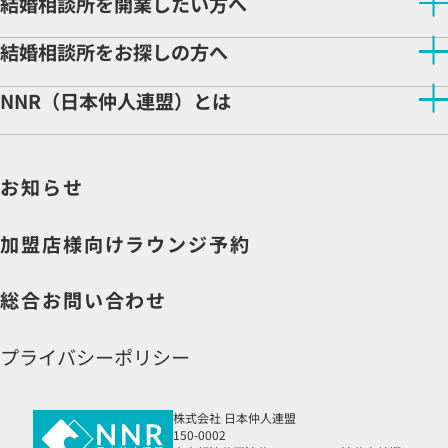
結婚相談所を開業したい方へ
結婚相談所を開業したい方へトップ
結婚相談所をお探しの方へ
NNRが選ばれる理由
開業サポート
結婚相談所をお探しの方へトップ
NNR（日本仲人連盟）とは
相談所検索
開業をご検討の方へ
NNR（日本仲人連盟）とはトップ
相談所ビジネスの魅力
企業理念
先輩仲人インタビュー
お知らせ
会社情報
収益モデル
社長より皆様へ
よくある質問
説明会申込
加盟店様向けラウンジ予約
資料請求
総合お問い合わせ
プライバシーポリシー
株式会社 日本仲人連盟
150-0002