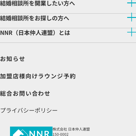
結婚相談所を開業したい方へ
結婚相談所を開業したい方へトップ
結婚相談所をお探しの方へ
NNRが選ばれる理由
開業サポート
結婚相談所をお探しの方へトップ
NNR（日本仲人連盟）とは
相談所検索
開業をご検討の方へ
NNR（日本仲人連盟）とはトップ
相談所ビジネスの魅力
企業理念
先輩仲人インタビュー
お知らせ
会社情報
収益モデル
社長より皆様へ
よくある質問
説明会申込
加盟店様向けラウンジ予約
資料請求
総合お問い合わせ
プライバシーポリシー
株式会社 日本仲人連盟
150-0002