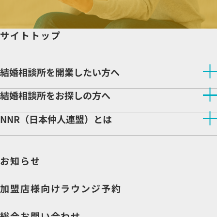
サイトトップ
結婚相談所を開業したい方へ
結婚相談所を開業したい方へトップ
結婚相談所をお探しの方へ
NNRが選ばれる理由
開業サポート
結婚相談所をお探しの方へトップ
NNR（日本仲人連盟）とは
相談所検索
開業をご検討の方へ
NNR（日本仲人連盟）とはトップ
相談所ビジネスの魅力
企業理念
先輩仲人インタビュー
お知らせ
会社情報
収益モデル
社長より皆様へ
よくある質問
説明会申込
加盟店様向けラウンジ予約
資料請求
総合お問い合わせ